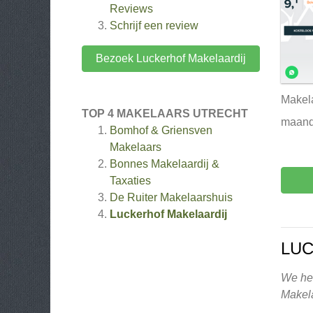
Reviews
Schrijf een review
Bezoek Luckerhof Makelaardij
Makela
TOP 4 MAKELAARS UTRECHT
maande
Bomhof & Griensven
Makelaars
Bonnes Makelaardij &
Taxaties
De Ruiter Makelaarshuis
Luckerhof Makelaardij
LUC
We heb
Makela