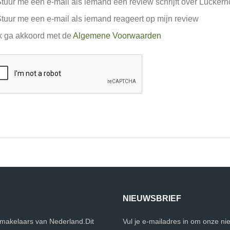
tuur me een e-mail als iemand een review schrijft over Luckerh
tuur me een e-mail als iemand reageert op mijn review
k ga akkoord met de
Algemene Voorwaarden
NIEUWSBRIEF
e makelaars van Nederland.Dit
Vul je e-mailadres in om onze ni