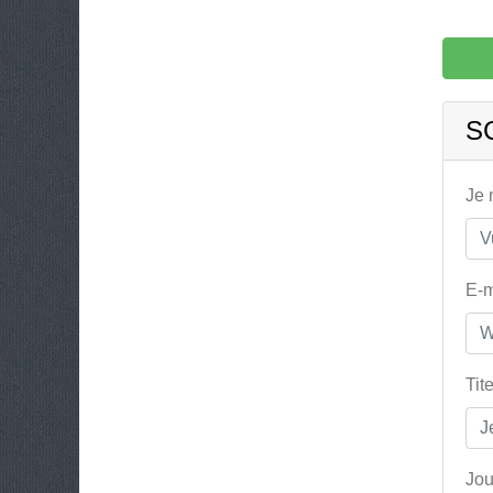
S
Je
E-m
Tit
Jou