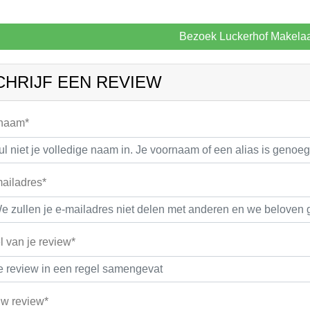
Bezoek Luckerhof Makelaa
CHRIJF EEN REVIEW
 naam*
ailadres*
el van je review*
w review*