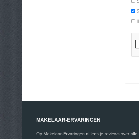
S
S
I
MAKELAAR-ERVARINGEN
Op Makelaar-Ervaringen.nl lees je reviews over all