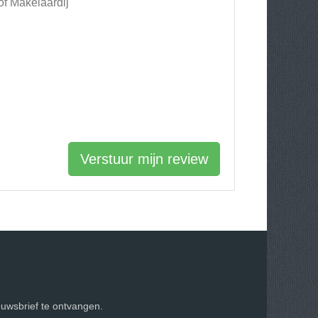
of Makelaardij
Verstuur mijn review
euwsbrief te ontvangen.