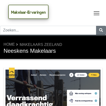
Makelaar-Ervaringen
Tog
HOME
MAKELAARS ZEELAND
Neeskens Makelaars